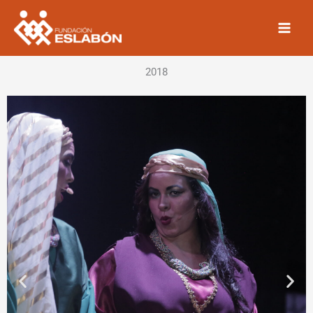
Ir
al
contenido
2018